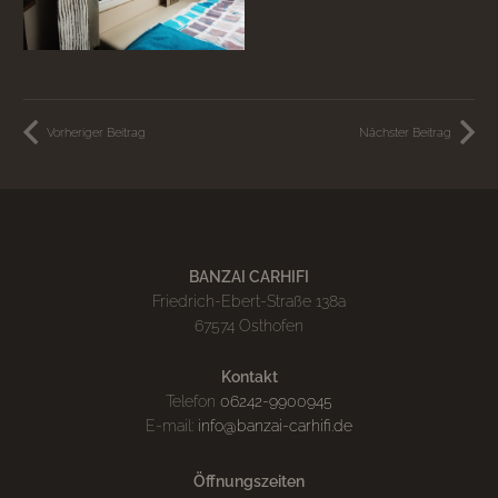
Vorheriger Beitrag
Nächster Beitrag
BANZAI CARHIFI
Friedrich-Ebert-Straße 138a
67574 Osthofen
Kontakt
Telefon
06242-9900945
E-mail:
info@banzai-carhifi.de
Öffnungszeiten