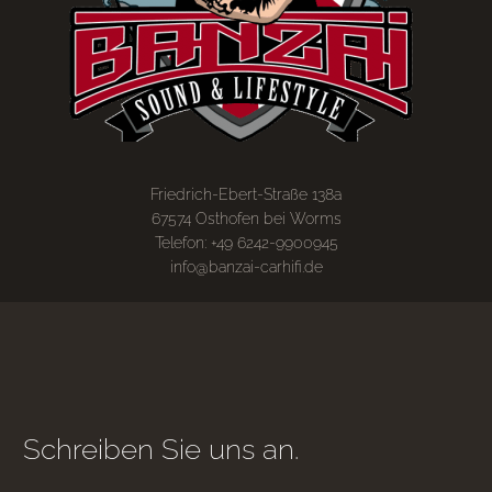
Friedrich-Ebert-Straße 138a
67574 Osthofen bei Worms
Telefon: +49 6242-9900945
info@banzai-carhifi.de
Schreiben Sie uns an.