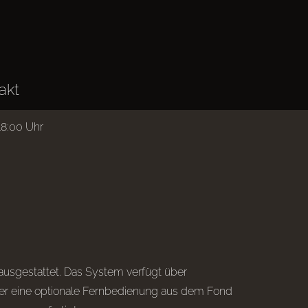
akt
18:00 Uhr
sgestattet. Das System verfügt über
der eine optionale Fernbedienung aus dem Fond