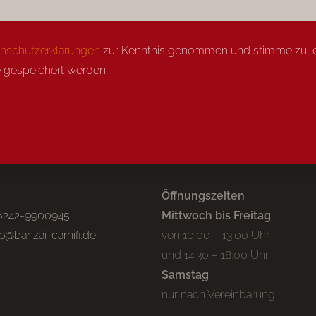
nschutzerklärungen
zur Kenntnis genommen und stimme zu, d
 gespeichert werden.
Öffnungszeiten
6242-9900945
Mittwoch bis Freitag
fo@banzai-carhifi.de
von 10:00 – 13:00 Uhr
und 14:30 – 18:00 Uhr
Samstag
nur nach Vereinbarung