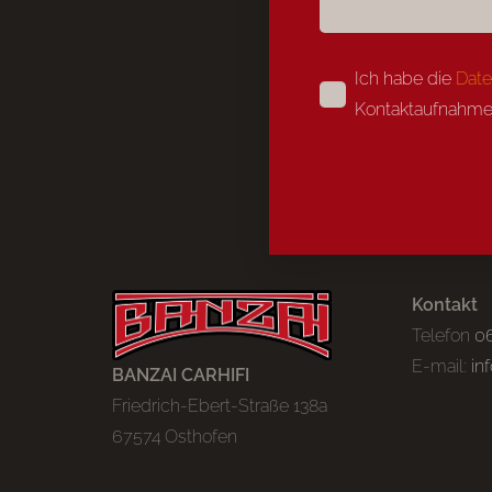
Ich habe die
Date
Kontaktaufnahme
Alternative:
Kontakt
Telefon
0
E-mail:
in
BANZAI CARHIFI
Friedrich-Ebert-Straße 138a
67574 Osthofen