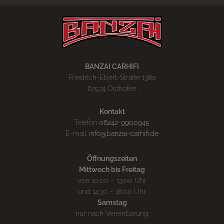
BANZAI CARHIFI
Friedrich-Ebert-Straße 138a
67574 Osthofen
Kontakt
Telefon
06242-9900945
E-mail:
info@banzai-carhifi.de
Öffnungszeiten
Mittwoch bis Freitag
von 10:00 – 13:00 Uhr
und 14:30 – 18:00 Uhr
Samstag
nur nach Vereinbarung